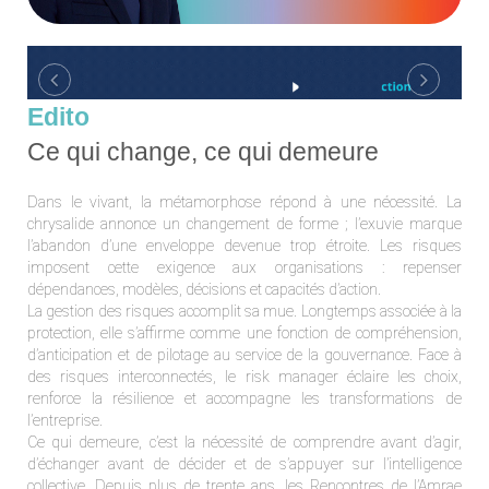
Previous
Next
Edito
Ce qui change, ce qui demeure
Dans le vivant, la métamorphose répond à une nécessité. La
chrysalide annonce un changement de forme ; l’exuvie marque
l’abandon d’une enveloppe devenue trop étroite. Les risques
imposent cette exigence aux organisations : repenser
dépendances, modèles, décisions et capacités d’action.
La gestion des risques accomplit sa mue. Longtemps associée à la
protection, elle s’affirme comme une fonction de compréhension,
d’anticipation et de pilotage au service de la gouvernance. Face à
des risques interconnectés, le risk manager éclaire les choix,
renforce la résilience et accompagne les transformations de
l’entreprise.
Ce qui demeure, c’est la nécessité de comprendre avant d’agir,
d’échanger avant de décider et de s’appuyer sur l’intelligence
collective. Depuis plus de trente ans, les Rencontres de l’Amrae