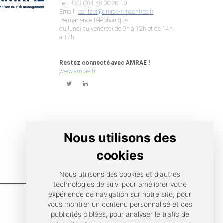
Tel : +33 (0)4 58 00 20 10
Email :
contact@amrae-rencontres.fr
Permanence téléphonique
du lundi au vendredi de 9h à 12h et de 14h
à 17h
Restez connecté avec AMRAE !
www.amrae.fr