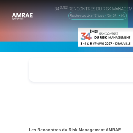
ÈMES
34
RENCONTRES DU RISK MANAGEM
Rendez-vous dans 181 jours
•
10h
•
29m
•
44s
Les Rencontres du Risk Management AMRAE