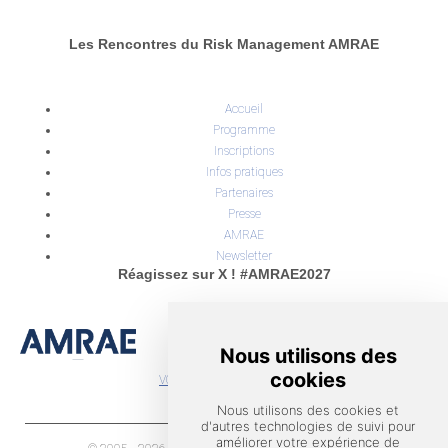
Les Rencontres du Risk Management AMRAE
Accueil
Programme
Inscriptions
Infos pratiques
Partenaires
Presse
AMRAE
Newsletter
Réagissez sur X ! #AMRAE2027
INSIGHT OUTSIDE
Tel : +33 (0)4 58 00 20 10
Email :
contact@amrae-rencontres.fr
VOIR TOUS LES TWEETS
Permanence téléphonique
du lundi au vendredi de 9h à 12h et de 14h à 17h